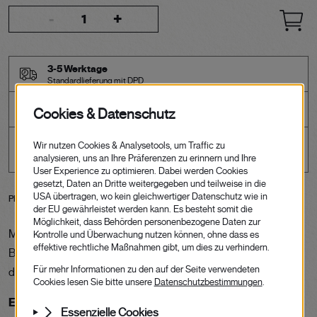
-
+
3-5 Werktage
Standardlieferung mit DPD
Kostenloser Versand (AT/DE)
ab einem Bestellwert von €100
Sichere Bezahlmöglichkeiten
PRODUKTBESCHREIBUNG
Mineralik pur aus der spannendsten Weißweinlage des
Burgenlands. Himmelreich Weine sind Unikate ihrer Herkunft
die in Erinnerung bleiben.
Empfohlene Trinktemperatur:
8-10°C