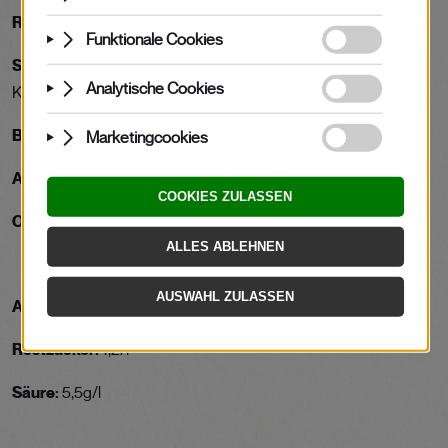
Restzuckergehalt:
trocken
Speisebegleitung:
deftige Speisen aus der österreichischen
Küche
Boden:
große Schieferplatten
Ausbau:
große Holzfässer (500 Liter und mehr)
Optimale Trinkreife:
10 Jahre und länger
Alkoholgehalt:
13,5%vol
Restzucker:
1,2/l
Säure:
5,5g/l