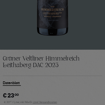
Grüner Veltliner Himmelreich
Leithaberg DAC 2023
Datenblatt
€
23
00
€
30
/ Liter,
inkl. MwSt.
zzgl. Versandkosten
67