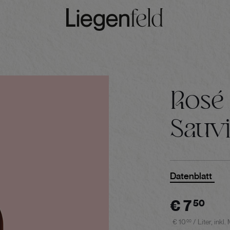
Rosé
Sauv
Datenblatt
€
7
50
€
10
/ Liter,
inkl.
00