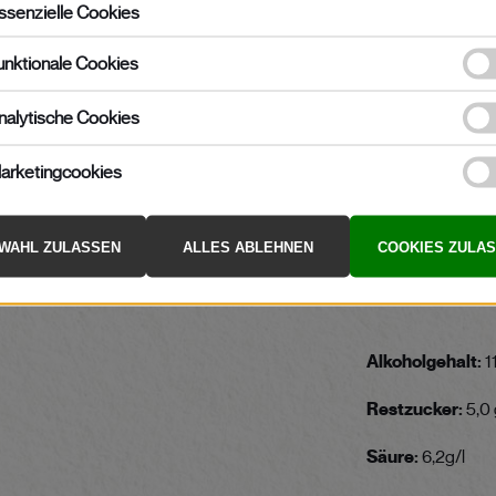
Empfohlene Tri
Restzuckergeha
Speisebegleitun
Boden:
Braunerd
Ausbau:
Edelsta
Optimale Trinkre
Alkoholgehalt:
1
Restzucker:
5,0
Säure:
6,2g/l