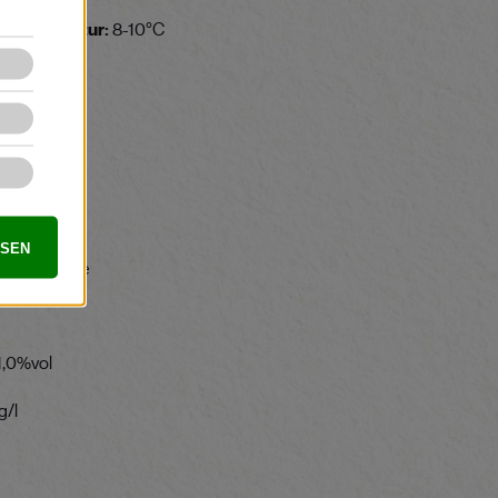
nktemperatur:
8-10°C
lt:
trocken
g:
Aperitif
e
hl
ife:
2 Jahre
1,0%vol
g/l