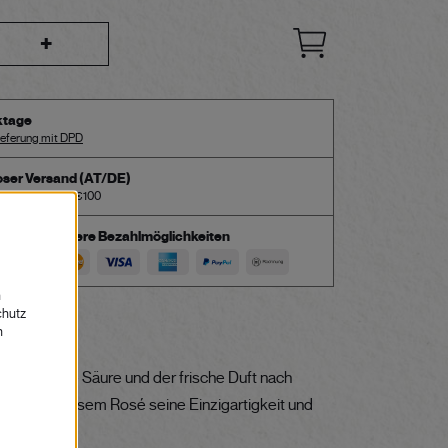
+
ktage
ieferung mit DPD
oser Versand (AT/DE)
Bestellwert von €100
Sichere Bezahlmöglichkeiten
REIBUNG
ne lebendige Säure und der frische Duft nach
rleihen diesem Rosé seine Einzigartigkeit und
mehr.