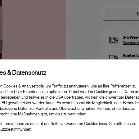
-
3-5 Wer
Standardl
Kostenl
ab einem 
PRODUKTBESCH
Rosé all day – Ei
Walderdbeeren ve
machen Lust auf 